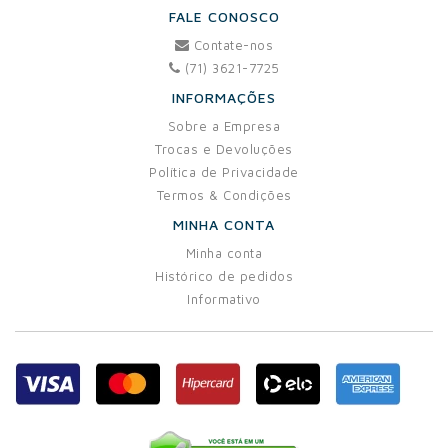
FALE CONOSCO
Contate-nos
(71) 3621-7725
INFORMAÇÕES
Sobre a Empresa
Trocas e Devoluções
Política de Privacidade
Termos & Condições
MINHA CONTA
Minha conta
Histórico de pedidos
Informativo