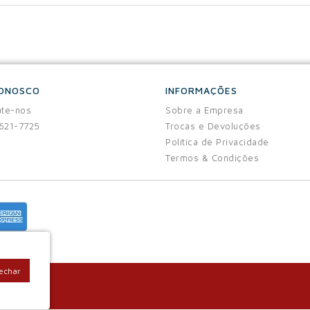
CONOSCO
INFORMAÇÕES
te-nos
Sobre a Empresa
3621-7725
Trocas e Devoluções
Política de Privacidade
Termos & Condições
Fechar
9.243/0001-25
2800-057