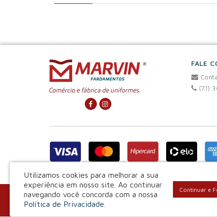
FALE 
Conta
(71) 
Utilizamos cookies para melhorar a sua
experiência em nosso site.
Ao continuar
Continuar e 
navegando você concorda com a nossa
Marvin Indústria e Comércio de Confecções Ltda - CNPJ: 03.82
Política de Privacidade
.
Av. Eixo Urbano Central 185 - Centro - Camaçari / BA - CEP: 4