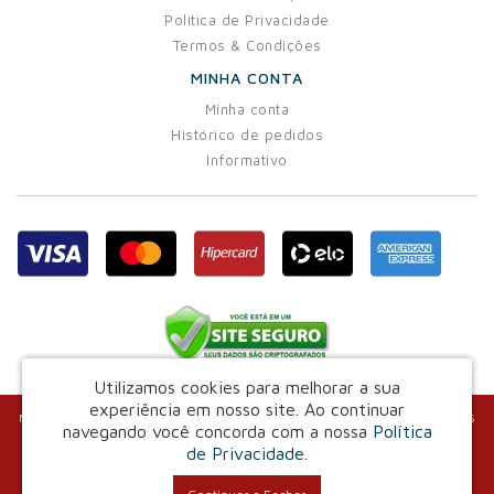
Política de Privacidade
Termos & Condições
MINHA CONTA
Minha conta
Histórico de pedidos
Informativo
Utilizamos cookies para melhorar a sua
experiência em nosso site.
Ao continuar
Marvin Indústria e Comércio de Confecções Ltda - CNPJ: 03.829.243/0001-25
navegando você concorda com a nossa
Política
Av. Eixo Urbano Central 185 - Centro - Camaçari / BA - CEP: 42800-057
de Privacidade
.
Marvin Fardamentos © 2026