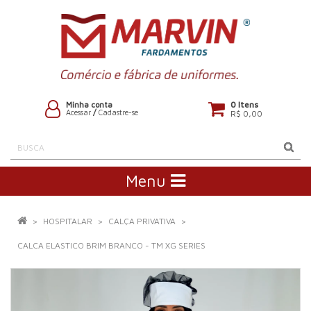
0 Itens
Minha conta
Acessar
/
Cadastre-se
R$ 0,00
Menu
HOSPITALAR
CALÇA PRIVATIVA
CALCA ELASTICO BRIM BRANCO - TM XG SERIES