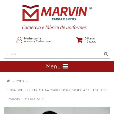
0 Itens
Minha conta
Acessar
/
Cadastre-se
R$ 0,00
Menu
POLO
BLUSA GOL POLO M/C MALHA PIQUET 50%CO 50%PO AZ CELESTE L.98
- MARVIN - TM EXGG SERIE